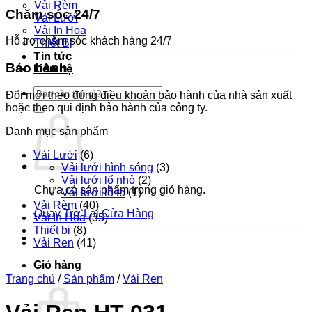
Vải Rèm
Chăm sóc 24/7
Vải Lưới
Vải In Hoa
Hỗ trợ chăm sóc khách hàng 24/7
Thiết Bị
Tin tức
Bảo hành
Liên hệ
Tìm
Đổi mới theo đúng điều khoản bảo hành của nhà sản xuất
kiếm:
hoặc theo qui định bảo hành của công ty.
Danh mục sản phẩm
Vải Lưới
(6)
Vải lưới hình sóng
(3)
Vải lưới lổ nhỏ
(2)
Chưa có sản phẩm trong giỏ hàng.
Vải lưới lỗ to
(1)
Vải Rèm
(40)
Quay Trở Lại Cửa Hàng
Vải In Hoa
(35)
Thiết bị
(8)
Vải Ren
(41)
Giỏ hàng
Trang chủ
/
Sản phẩm
/
Vải Ren