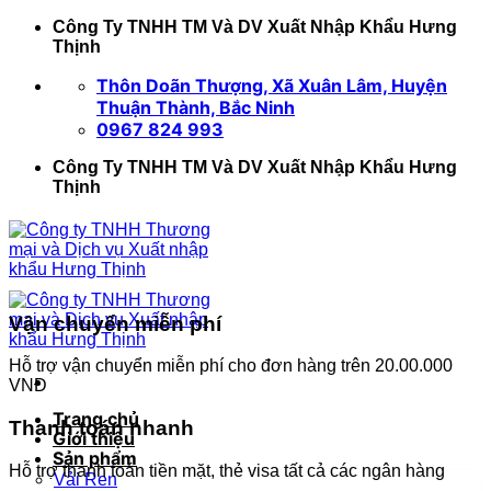
Bỏ
Công Ty TNHH TM Và DV Xuất Nhập Khẩu Hưng
qua
Thịnh
nội
Thôn Doãn Thượng, Xã Xuân Lâm, Huyện
dung
Thuận Thành, Bắc Ninh
0967 824 993
Công Ty TNHH TM Và DV Xuất Nhập Khẩu Hưng
Thịnh
Vận chuyển miễn phí
Hỗ trợ vận chuyển miễn phí cho đơn hàng trên 20.00.000
VNĐ
Trang chủ
Thanh toán nhanh
Giới thiệu
Sản phẩm
Hỗ trợ thanh toán tiền mặt, thẻ visa tất cả các ngân hàng
Vải Ren