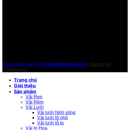
Bản quyền thuộc về
hungthinhxnk.com
- Design by
DcreativeGL
Trang chủ
Giới thiệu
Sản phẩm
Vải Ren
Vải Rèm
Vải Lưới
Vải lưới hình sóng
Vải lưới lổ nhỏ
Vải lưới lỗ to
Vải In Hoa