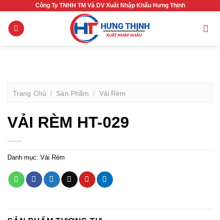
Bỏ
Công Ty TNHH TM Và DV Xuất Nhập Khẩu Hưng Thịnh
qua
nội
dung
Trang Chủ
/
Sản Phẩm
/
Vải Rèm
VẢI RÈM HT-029
Danh mục:
Vải Rèm