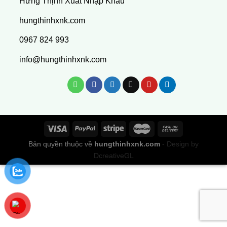
Hưng Thịnh Xuất Nhập Khẩu
hungthinhxnk.com
0967 824 993
info@hungthinhxnk.com
Bản quyền thuộc về
hungthinhxnk.com
- Design by
DcreativeGL