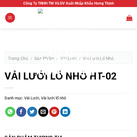
Bỏ
Công Ty TNHH TM Và DV Xuất Nhập Khẩu Hưng Thịnh
qua
nội
dung
Trang Chủ
/
Sản Phẩm
/
Vải Lưới
/
Vải Lưới Lổ Nhỏ
VẢI LƯỚI LỔ NHỎ HT-02
Danh mục:
Vải Lưới
,
Vải lưới lổ nhỏ